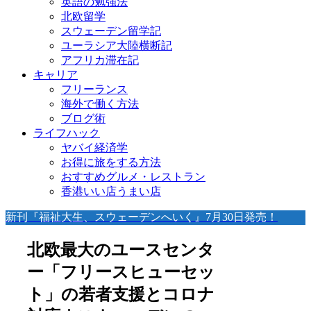
英語の勉強法
北欧留学
スウェーデン留学記
ユーラシア大陸横断記
アフリカ滞在記
キャリア
フリーランス
海外で働く方法
ブログ術
ライフハック
ヤバイ経済学
お得に旅をする方法
おすすめグルメ・レストラン
香港いい店うまい店
新刊『福祉大生、スウェーデンへいく』7月30日発売！
北欧最大のユースセンタ
ー「フリースヒューセッ
ト」の若者支援とコロナ