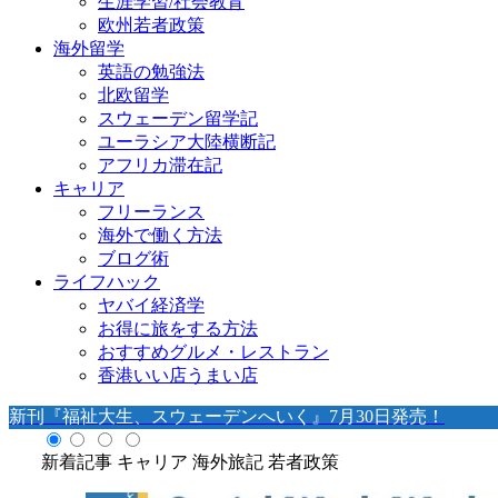
生涯学習/社会教育
欧州若者政策
海外留学
英語の勉強法
北欧留学
スウェーデン留学記
ユーラシア大陸横断記
アフリカ滞在記
キャリア
フリーランス
海外で働く方法
ブログ術
ライフハック
ヤバイ経済学
お得に旅をする方法
おすすめグルメ・レストラン
香港いい店うまい店
新刊『福祉大生、スウェーデンへいく』7月30日発売！
新着記事
キャリア
海外旅記
若者政策