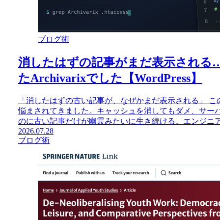
ブログ術
消したはずの記事がまだ表示される…犯人は
たArchivarixでした【WordPress】
「消したはずの古い記事が、なぜかまだ表示される」 こ
悩まされてきました。キャッシュを消してもダメ、サー
のに古い記事だけが幽霊みたいに生き続ける。エンジニアの
2026.07.28
ブログ術