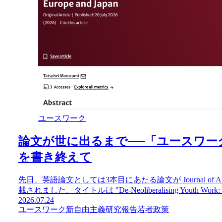
ユースワーク
論文が世に出るまで──「ユースワー
を書き終えて
先日、英語論文としては3本目にあたる論文が Journal of Applied 
載されました。タイトルは "De-Neoliberalising Youth Work: De
2026.07.24
ユースワーク
新自由主義
研究報告
若者政策