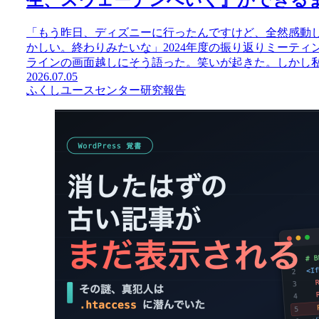
「もう昨日、ディズニーに行ったんですけど、全然感動
かしい。終わりみたいな」2024年度の振り返りミーテ
ラインの画面越しにそう語った。笑いが起きた。しかし私は
2026.07.05
ふくし
ユースセンター
研究報告