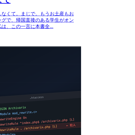
しなくて。まじで。もうお土産もお
ィングで、帰国直後のある学生がオン
、この一言に本書全...