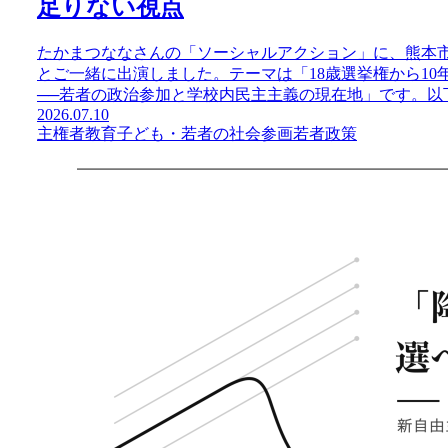
足りない視点
たかまつななさんの「ソーシャルアクション」に、熊本
とご一緒に出演しました。テーマは「18歳選挙権から1
──若者の政治参加と学校内民主主義の現在地」です。以下
2026.07.10
主権者教育
子ども・若者の社会参画
若者政策