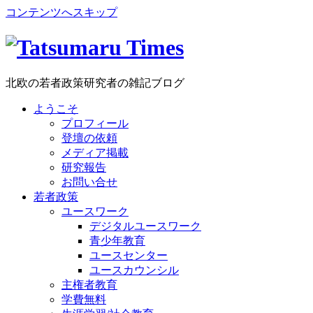
コンテンツへスキップ
北欧の若者政策研究者の雑記ブログ
ようこそ
プロフィール
登壇の依頼
メディア掲載
研究報告
お問い合せ
若者政策
ユースワーク
デジタルユースワーク
青少年教育
ユースセンター
ユースカウンシル
主権者教育
学費無料