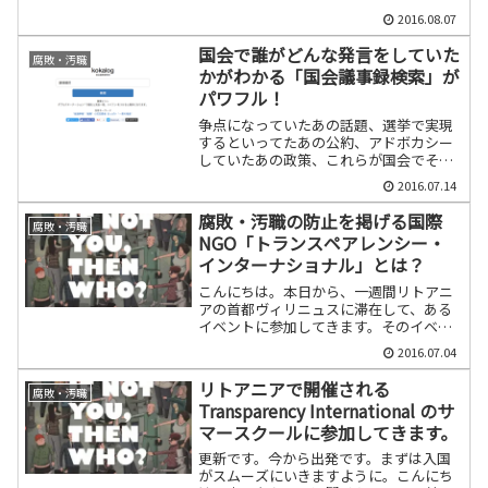
よりもはるかに認知されるようになりま
2016.08.07
したが、非営利セクターも実は、ブラッ
クなんじゃないでしょうか。ぼくはヨー
国会で誰がどんな発言をしていた
腐敗・汚職
ロッパのNGOで働いて...
かがわかる「国会議事録検索」が
パワフル！
争点になっていたあの話題、選挙で実現
するといってたあの公約、アドボカシー
していたあの政策、これらが国会でその
後どのように議論されたのか、気になる
2016.07.14
人は多いはずです。そんな人たちにふさ
わしいすばらしいサイトをみつけまし
腐敗・汚職の防止を掲げる国際
腐敗・汚職
た。その名も「国会議事録検...
NGO「トランスペアレンシー・
インターナショナル」とは？
こんにちは。本日から、一週間リトアニ
アの首都ヴィリニュスに滞在して、ある
イベントに参加してきます。そのイベン
トとは、国際的な非政府独立組織トラン
2016.07.04
スペアレンシー・インターナショナル(TI)
が毎年2000年からリトアニアで開催して
リトアニアで開催される
腐敗・汚職
いるサマース...
Transparency International のサ
マースクールに参加してきます。
更新です。今から出発です。まずは入国
がスムーズにいきますように。こんにち