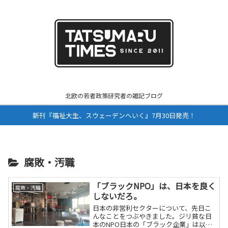
北欧の若者政策研究者の雑記ブログ
新刊『福祉大生、スウェーデンへいく』7月30日発売！
腐敗・汚職
「ブラックNPO」は、日本を良く
腐敗・汚職
しないだろ。
日本の非営利セクターについて、先日こ
んなことをつぶやきました。ジリ貧な日
本のNPO日本の「ブラック企業」は以前