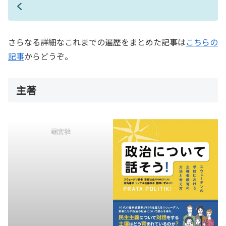
く
さらなる詳細なこれまでの遍歴をまとめた記事は
こちらの
記事
からどうぞ。
主著
萌文社