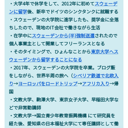
・大学4年で休学をして、2012年に初めて
スウェーデ
ンに留学
後、新卒でドイツのシンクタンクに就職する
・スウェーデンの大学院に進学したも、奨学金に全落
ちしたので、現地のIT会社で働きながら生活
・在学中に
スウェーデンから(半)強制送還
されたので
個人事業主として開業してフリーランスとなる
・そのタイミングで、ひょんなことから
東京大学へス
ウェーデンから留学することになる
・2017年、スウェーデンの大学院を卒業。ブログ飯
をしながら、世界半周の旅へ（
シベリア鉄道で北欧入
り
→
ヨーロッパをロードトリップ
→
アフリカ入り
→帰
国
・文教大学、駒澤大学、東京女子大学、早稲田大学な
どで非常勤講師
・文教大学→国立青少年教育振興機構 にて研究員を
経た後、愛知県の日本福祉大学にて専任講師として働