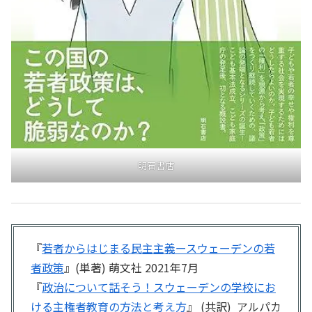
明石書店
『
若者からはじまる民主主義ースウェーデンの若
者政策
』(単著) 萌文社 2021年7月
『
政治について話そう！スウェーデンの学校にお
ける主権者教育の方法と考え方
』 (共訳) アルパカ