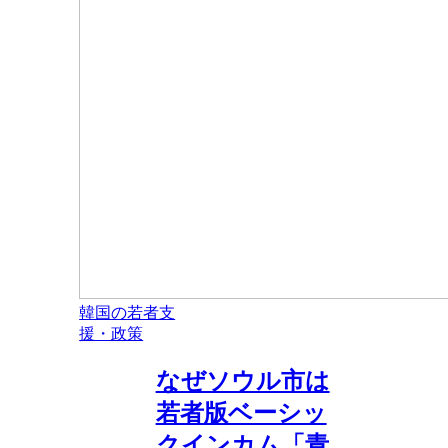
韓国の若者支
援・政策
なぜソウル市は
若者版ベーシッ
クインカム「青