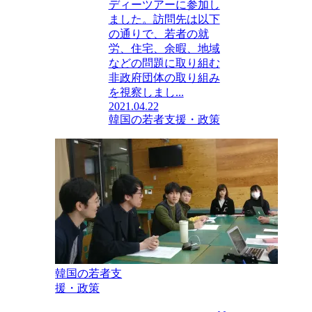
ディーツアーに参加し
ました。訪問先は以下
の通りで、若者の就
労、住宅、余暇、地域
などの問題に取り組む
非政府団体の取り組み
を視察しまし...
2021.04.22
韓国の若者支援・政策
韓国の若者支
援・政策