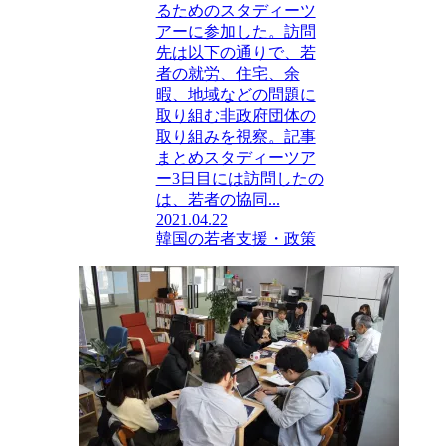
るためのスタディーツ
アーに参加した。訪問
先は以下の通りで、若
者の就労、住宅、余
暇、地域などの問題に
取り組む非政府団体の
取り組みを視察。記事
まとめスタディーツア
ー3日目には訪問したの
は、若者の協同...
2021.04.22
韓国の若者支援・政策