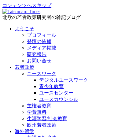
コンテンツへスキップ
北欧の若者政策研究者の雑記ブログ
ようこそ
プロフィール
登壇の依頼
メディア掲載
研究報告
お問い合せ
若者政策
ユースワーク
デジタルユースワーク
青少年教育
ユースセンター
ユースカウンシル
主権者教育
学費無料
生涯学習/社会教育
欧州若者政策
海外留学