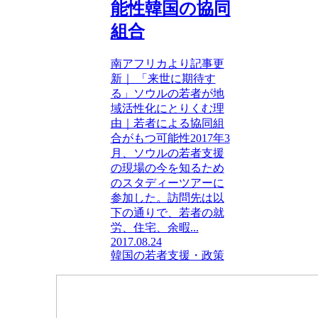
能性韓国の協同
組合
南アフリカより記事更
新｜ 「来世に期待す
る」ソウルの若者が地
域活性化にとりくむ理
由｜若者による協同組
合がもつ可能性2017年3
月、ソウルの若者支援
の現場の今を知るため
のスタディーツアーに
参加した。訪問先は以
下の通りで、若者の就
労、住宅、余暇...
2017.08.24
韓国の若者支援・政策