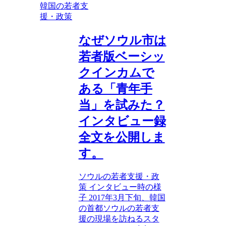
韓国の若者支
援・政策
なぜソウル市は
若者版ベーシッ
クインカムで
ある「青年手
当」を試みた？
インタビュー録
全文を公開しま
す。
ソウルの若者支援・政
策 インタビュー時の様
子 2017年3月下旬、韓国
の首都ソウルの若者支
援の現場を訪ねるスタ