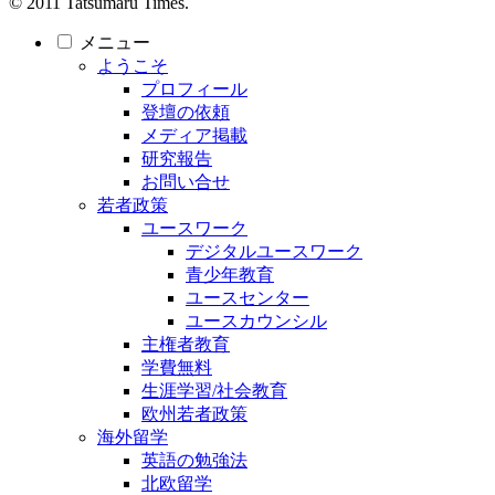
© 2011 Tatsumaru Times.
メニュー
ようこそ
プロフィール
登壇の依頼
メディア掲載
研究報告
お問い合せ
若者政策
ユースワーク
デジタルユースワーク
青少年教育
ユースセンター
ユースカウンシル
主権者教育
学費無料
生涯学習/社会教育
欧州若者政策
海外留学
英語の勉強法
北欧留学