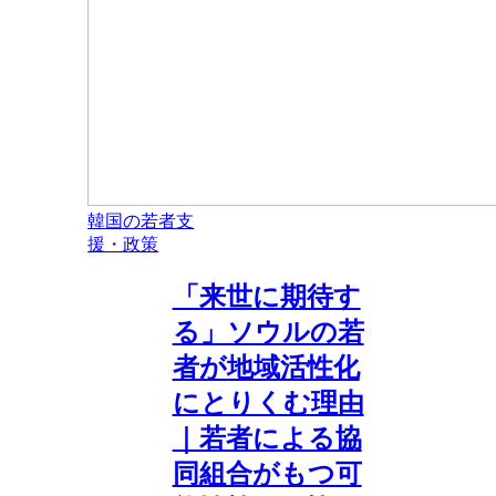
韓国の若者支
援・政策
「来世に期待す
る」ソウルの若
者が地域活性化
にとりくむ理由
｜若者による協
同組合がもつ可