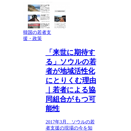
韓国の若者支
援・政策
「来世に期待す
る」ソウルの若
者が地域活性化
にとりくむ理由
｜若者による協
同組合がもつ可
能性
2017年3月、ソウルの若
者支援の現場の今を知