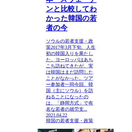
ンと比較してわ
かった韓国の若
者の今
ソウルの若者支援・政
策2017年3月下旬、人生
初の韓国入りを果たし
た。ヨーロッパはあち
こち訪ねてきたが、実
は韓国はまだ訪問した
ことがなかった。ツア
ー参加者一同今回、韓
国（主にソウル）を訪
ねることになったの
は、「静岡方式」で有
名な若者の就労支...
2021.04.22
韓国の若者支援・政策