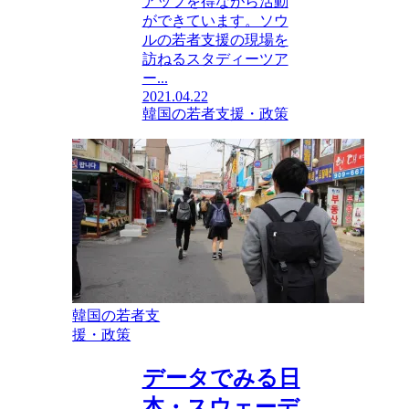
アップを得ながら活動
ができています。ソウ
ルの若者支援の現場を
訪ねるスタディーツア
ー...
2021.04.22
韓国の若者支援・政策
韓国の若者支
援・政策
データでみる日
本・スウェーデ