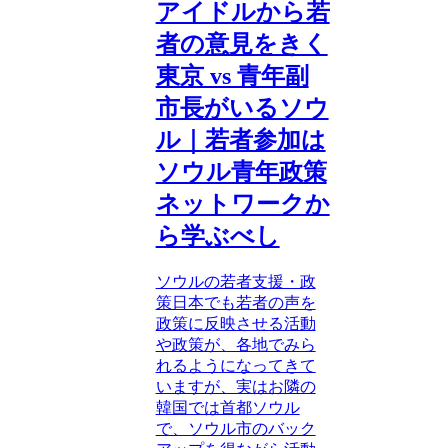
アイドルから若
者の意見をきく
東京 vs 青年副
市長がいるソウ
ル｜若者参加は
ソウル青年政策
ネットワークか
ら学ぶべし
ソウルの若者支援・政
策日本でも若者の声を
政策に反映させる活動
や政策が、各地でみら
れるようになってきて
いますが、実はお隣の
韓国では首都ソウル
で、ソウル市のバック