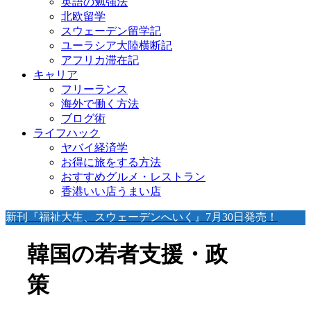
英語の勉強法
北欧留学
スウェーデン留学記
ユーラシア大陸横断記
アフリカ滞在記
キャリア
フリーランス
海外で働く方法
ブログ術
ライフハック
ヤバイ経済学
お得に旅をする方法
おすすめグルメ・レストラン
香港いい店うまい店
新刊『福祉大生、スウェーデンへいく』7月30日発売！
韓国の若者支援・政
策