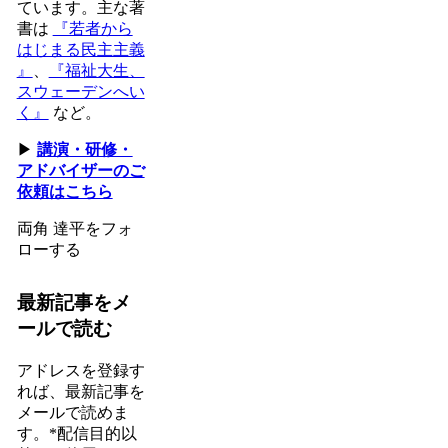
ています。主な著
書は
『若者から
はじまる民主主義
』
、
『福祉大生、
スウェーデンへい
く』
など。
▶
講演・研修・
アドバイザーのご
依頼はこちら
両角 達平をフォ
ローする
最新記事をメ
ールで読む
アドレスを登録す
れば、最新記事を
メールで読めま
す。*配信目的以