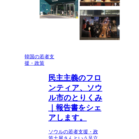
韓国の若者支
援・政策
民主主義のフロ
ンティア、ソウ
ル市のとりくみ
｜報告書をシェ
アします。
ソウルの若者支援・政
策土屋さんという足立