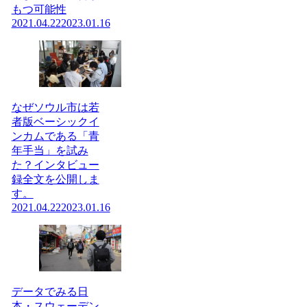
もつ可能性
2021.04.22
2023.01.16
なぜソウル市は若
者版ベーシックイ
ンカムである「青
年手当」を試み
た？インタビュー
録全文を公開しま
す。
2021.04.22
2023.01.16
データでみる日
本・スウェーデン