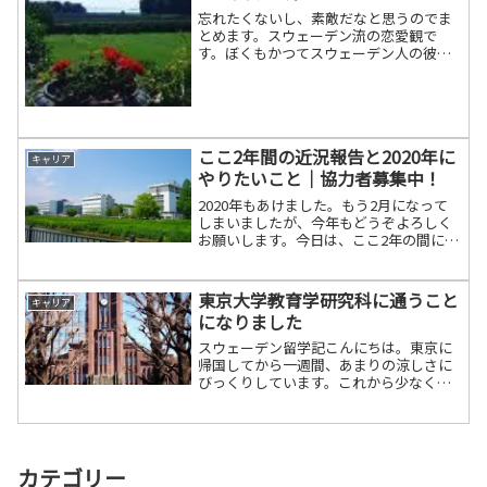
忘れたくないし、素敵だなと思うのでま
とめます。スウェーデン流の恋愛観で
す。ぼくもかつてスウェーデン人の彼女
がいましたが、そのときにスウェーデン
流の恋愛スタイルについて教えてもらい
ました。この恋愛観によると、クラブで
会った人と「ワンチャン(一...
ここ2年間の近況報告と2020年に
キャリア
やりたいこと｜協力者募集中！
2020年もあけました。もう2月になって
しまいましたが、今年もどうぞよろしく
お願いします。今日は、ここ2年の間に僕
がやっていることを報告＆整理しようと
思いまして筆を走らせます。遡ること
2018年からです。大学で研究員の仕事と
東京大学教育学研究科に通うこと
キャリア
いうわけで本日よ...
になりました
スウェーデン留学記こんにちは。東京に
帰国してから一週間、あまりの涼しさに
びっくりしています。これから少なくと
も3ヶ月間は、東京を拠点に生活をするこ
とになりました。なぜならタイトルどお
り、東京大学の教育学研究科大学院に通
うことになったからです...
カテゴリー