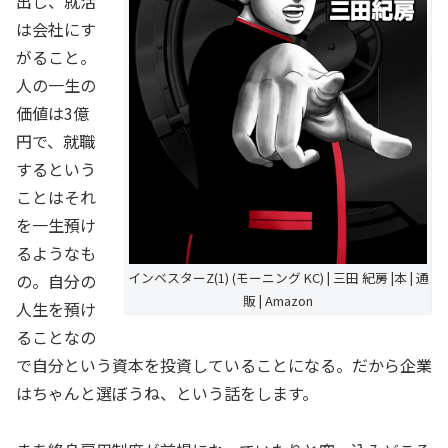
出し、就活
は会社にす
がること。
人の一生の
価値は3億
円で、就職
するという
ことはそれ
を一生預け
るようなも
インベスターZ(1) (モーニング KC) | 三田 紀房 |本 | 通
の。自分の
販 | Amazon
人生を預け
ることなの
で自分という資本を投資していることになる。だから企業
はちゃんと選ぼうね、という話をします。