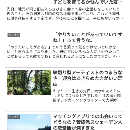
子どもを育てるか悩んでいた友人
と考えたこと
先日、地元が同じ旧友とひさびさに会って身の上話しをしていたと
きのこと。その旧友は都内の有名企業で働いており、これから海外
に単身赴任をする予定です。今後のことを聞くと、子どもがいるので
もしかしたら地元に戻るかもしれないとのことでした。ただ、地...
「やりたいことがあっていいです
キャリア
ね！」って言うな。
「やりたいことがある」」という言葉って気をつけないといけな
い、と思うようになりました。最近ではいろんな人に「やりたいこ
とがあるって素敵ですね」と言われるようになったのですが、それ
に対してなんて返していいかわからなくなってきています。という
の...
紋切り型アーティストのつまらな
キャリア
さ｜迎合はあきらめた方がいい理
由
キャリア・生き方先日、大学の友人と久
しぶりに会ったときでした。井の頭公園
彼はシンガーソングライターで大学時代
から音楽活動をはじめ、大学を卒業した
今もずっと続けています。ぼくはずっと
海外にいたので東京でライブにいくのは
マッチングアプリでの出会いって
キャリア
初めてでした。あいにくバ...
どうなの？賛成派スウェーデン人
の恋愛観が深すぎた