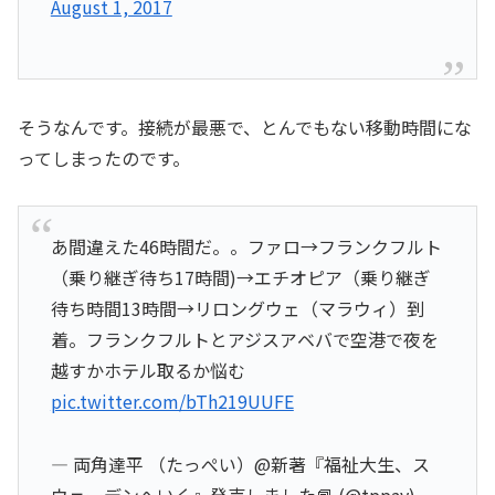
August 1, 2017
そうなんです。接続が最悪で、とんでもない移動時間にな
ってしまったのです。
あ間違えた46時間だ。。ファロ→フランクフルト
（乗り継ぎ待ち17時間)→エチオピア（乗り継ぎ
待ち時間13時間→リロングウェ（マラウィ）到
着。フランクフルトとアジスアベバで空港で夜を
越すかホテル取るか悩む
pic.twitter.com/bTh219UUFE
— 両角達平 （たっぺい）@新著『福祉大生、ス