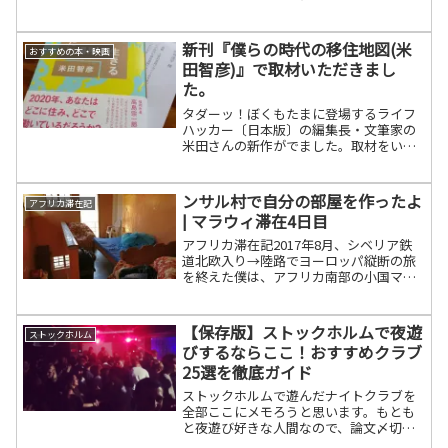
望峰です！1498年にバスコ・ダ・ガマが
喜望峰に到達し、海路をつかってインド
へ到達しました。教科書に載っているあ
新刊『僕らの時代の移住地図(米
おすすめの本・映画
の岬にいってきた...
田智彦)』で取材いただきまし
た。
タダーッ！ぼくもたまに登場するライフ
ハッカー〔日本版〕の編集長・文筆家の
米田さんの新作がでました。取材をいた
だき登場させていただいたので、この場
を借りて紹介します。どんな本？本書
は、日本の国内外に移住した33人への取
ンサル村で自分の部屋を作ったよ
アフリカ滞在記
材をもとに、「移住のリア...
| マラウィ滞在4日目
アフリカ滞在記2017年8月、シベリア鉄
道北欧入り→陸路でヨーロッパ縦断の旅
を終えた僕は、アフリカ南部の小国マラ
ウィ共和国へ旅立ちました。Twitterのつ
ぶやきをまとめて公開します。マズカバ
ンジ！〈前後しますがマラウィ滞在4日目
【保存版】ストックホルムで夜遊
ストックホルム
の様子をあ...
びするならここ！おすすめクラブ
25選を徹底ガイド
ストックホルムで遊んだナイトクラブを
全部ここにメモろうと思います。もとも
と夜遊び好きな人間なので、論文〆切前
をのぞいて毎週末夜は飲んでいました。