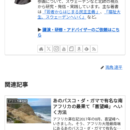
参画について、スウェーデンなど北欧の視点
から研究・発信・実践しています。主な著書
は
『若者からはじまる民主主義 』
、
『福祉大
生、スウェーデンへいく』
など。
▶
講演・研修・アドバイザーのご依頼はこち
ら
両角 達平
関連記事
あのバスコ・ダ・ガマで有名な南
アフリカ滞在記
アフリカの最果て「喜望峰」へい
く方法
アフリカ滞在記2017年の8月、喜望峰へ
いきました。そう、アフリカ大陸最南端
にあるあのバスコ・ダ・ガマで有名な喜