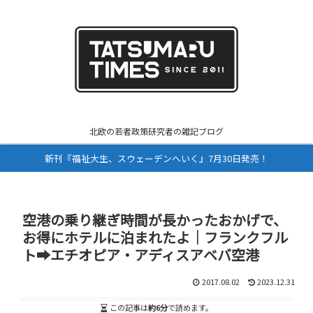
北欧の若者政策研究者の雑記ブログ
新刊『福祉大生、スウェーデンへいく』7月30日発売！
空港の乗り継ぎ時間が長かったおかげで、
お得にホテルに泊まれたよ｜フランクフル
ト➡︎エチオピア・アディスアベバ空港
2017.08.02
2023.12.31
この記事は
約6分
で読めます。