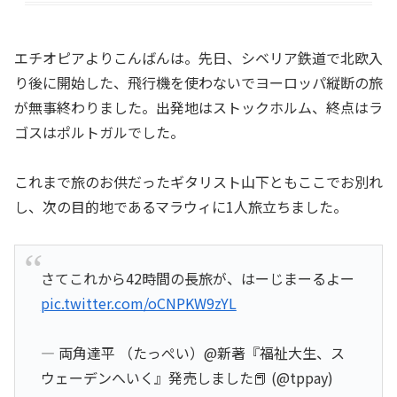
エチオピアよりこんばんは。先日、シベリア鉄道で北欧入
り後に開始した、飛行機を使わないでヨーロッパ縦断の旅
が無事終わりました。出発地はストックホルム、終点はラ
ゴスはポルトガルでした。
これまで旅のお供だったギタリスト山下ともここでお別れ
し、次の目的地であるマラウィに1人旅立ちました。
さてこれから42時間の長旅が、はーじまーるよー
pic.twitter.com/oCNPKW9zYL
— 両角達平 （たっぺい）@新著『福祉大生、ス
ウェーデンへいく』発売しました📕 (@tppay)