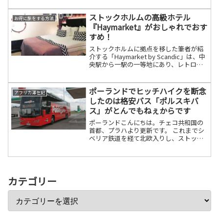
初めてスウェーデンに留学した時には安
い学生むけのクラブしか行ってませんで
ストックホルムの高級ホテル
お得に旅をする方法
したが、現地で働きながら...
『Haymarket』がおしゃれでおす
すめ！
ストックホルムに拠点を移した筆者が紹
介する「Haymarket by Scandic」は、中
央駅から一駅の一等地にあり、レトロな
デザインと豪華な内装が特徴のホテル。
405の客室や多様な施設を完備し、ビジネ
スユースにも最適だが、料金は高めでサ
ポーランドでヒッチハイクを断念
アフリカ滞在記
ービス面に改善の余地がある。
したのは格安バス「ポルスキバ
ス」がとんでもねぇからです
ポーランドこんにちは。チェコ共和国の
首都、プラハより更新です。 これまでシ
ベリア鉄道を経て北欧入りし、ストック
ホルムからフェリーでポーランド入りを
してグダンスク→ワルシャワ→クラクフ
→プラハと移動してきました。ヒッチハ
イクで欧州縦断！をあえ...
カテゴリー