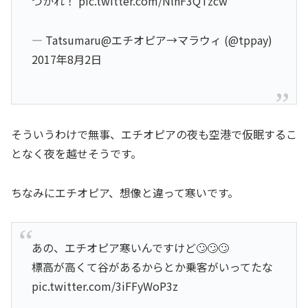
つかれ！ pic.twitter.com/NlnF3QTzcw
— Tatsumaru@エチオピア→マラウィ (@tppay)
2017年8月2日
そういうわけで無事、エチオピアの夜も空港で仮眠するこ
となく夜を越せそうです。
ちなみにエチオピア、想像と違って寒いです。
あの、エチオピア寒いんですけど🙄🙄🙄
標高が高くて谷があるからとか乗客がいってたな
pic.twitter.com/3iFFyWoP3z