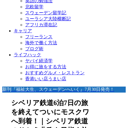
英語の勉強法
北欧留学
スウェーデン留学記
ユーラシア大陸横断記
アフリカ滞在記
キャリア
フリーランス
海外で働く方法
ブログ術
ライフハック
ヤバイ経済学
お得に旅をする方法
おすすめグルメ・レストラン
香港いい店うまい店
新刊『福祉大生、スウェーデンへいく』7月30日発売！
シベリア鉄道6泊7日の旅
を終えてついにモスクワ
へ到着！｜シベリア鉄道