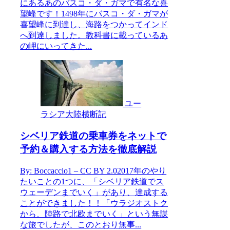
にあるあのバスコ・ダ・ガマで有名な喜
望峰です！1498年にバスコ・ダ・ガマが
喜望峰に到達し、海路をつかってインド
へ到達しました。教科書に載っているあ
の岬にいってきた...
ユー
ラシア大陸横断記
シベリア鉄道の乗車券をネットで
予約＆購入する方法を徹底解説
By: Boccaccio1 – CC BY 2.02017年のやり
たいことの1つに、「シベリア鉄道でス
ウェーデンまでいく」があり、達成する
ことができました！！「ウラジオストク
から、陸路で北欧までいく」という無謀
な旅でしたが、このとおり無事...