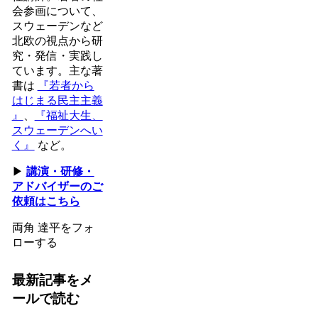
会参画について、
スウェーデンなど
北欧の視点から研
究・発信・実践し
ています。主な著
書は
『若者から
はじまる民主主義
』
、
『福祉大生、
スウェーデンへい
く』
など。
▶
講演・研修・
アドバイザーのご
依頼はこちら
両角 達平をフォ
ローする
最新記事をメ
ールで読む