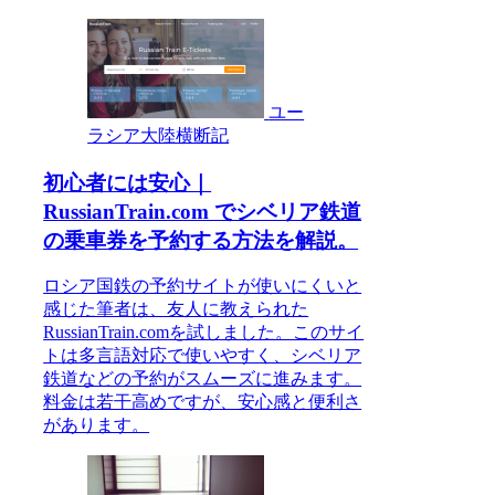
ユー
ラシア大陸横断記
初心者には安心｜
RussianTrain.com でシベリア鉄道
の乗車券を予約する方法を解説。
ロシア国鉄の予約サイトが使いにくいと
感じた筆者は、友人に教えられた
RussianTrain.comを試しました。このサイ
トは多言語対応で使いやすく、シベリア
鉄道などの予約がスムーズに進みます。
料金は若干高めですが、安心感と便利さ
があります。