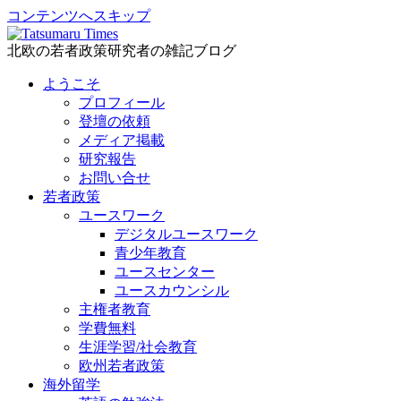
コンテンツへスキップ
北欧の若者政策研究者の雑記ブログ
ようこそ
プロフィール
登壇の依頼
メディア掲載
研究報告
お問い合せ
若者政策
ユースワーク
デジタルユースワーク
青少年教育
ユースセンター
ユースカウンシル
主権者教育
学費無料
生涯学習/社会教育
欧州若者政策
海外留学