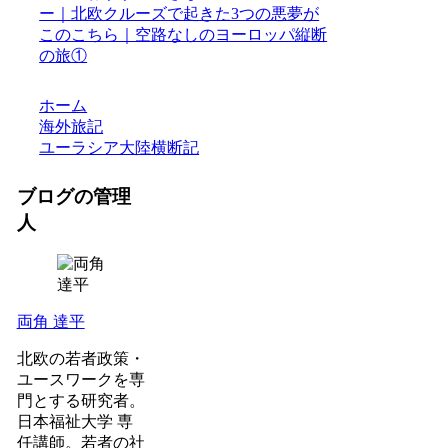
ー｜北欧クルーズで起きた3つの悪夢が
このこちら｜空路なしのヨーロッパ縦断
の旅①
ホーム
海外旅記
ユーラシア大陸横断記
ブログの管理
人
両角 達平
北欧の若者政策・
ユースワークを専
門とする研究者。
日本福祉大学 専
任講師。若者の社