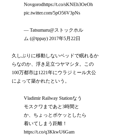
Novgorodhttps://t.co/sKNEh3OeOh
pic.twitter.com/5pO56V3pNs
— Tatsumaru@ストックホル
ム (@tppay) 2017年5月22日
久しぶりに移動しないベッドで眠れるか
らなのか、浮き足立つヤマシタ。この
100万都市は1221年にウラジミール大公
によって築かれたという。
Vladimir Railway Stationなう
モスクワまであと3時間と
か、ちょっとボケッとしたら
着いてしまう距離！
https://t.co/q3KkwU6Gam