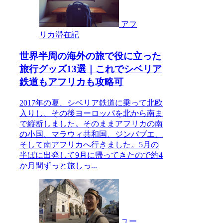
アフ
リカ滞在記
世界半周の海外の旅で役に立った
旅行グッズ13選｜これでシベリア
鉄道もアフリカも攻略可
2017年の夏、シベリア鉄道に乗って北欧
入りし、その後ヨーロッパを北から南ま
で縦断しました。そのままアフリカの南
の小国、マラウィ共和国、ジンバブエ、
そして南アフリカへ行きました。5月の
半ばに出発して9月に帰ってきたので約4
か月間ずっと旅しっ...
ユー