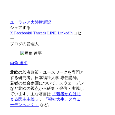
ユーラシア大陸横断記
シェアする
X
Facebook
0
Threads
LINE
LinkedIn
コピ
ー
ブログの管理人
両角 達平
北欧の若者政策・ユースワークを専門と
する研究者。日本福祉大学 専任講師。
若者の社会参画について、スウェーデン
など北欧の視点から研究・発信・実践し
ています。主な著書は
『若者からはじ
まる民主主義 』
、
『福祉大生、スウェ
ーデンへいく』
など。