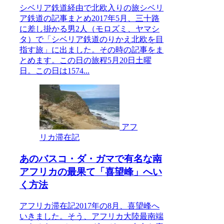
シベリア鉄道経由で北欧入りの旅シベリ
ア鉄道の記事まとめ2017年5月、三十路
に差し掛かる男2人（モロズミ、ヤマシ
タ）で「シベリア鉄道のりかえ北欧を目
指す旅」に出ました。その時の記事をま
とめます。この日の旅程5月20日土曜
日。この日は1574...
アフ
リカ滞在記
あのバスコ・ダ・ガマで有名な南
アフリカの最果て「喜望峰」へい
く方法
アフリカ滞在記2017年の8月、喜望峰へ
いきました。そう、アフリカ大陸最南端