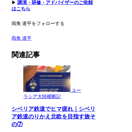
▶
講演・研修・アドバイザーのご依頼
はこちら
両角 達平をフォローする
両角 達平
関連記事
ユー
ラシア大陸横断記
シベリア鉄道でヒマ疲れ｜シベリ
ア鉄道のりかえ北欧を目指す旅そ
の⑦