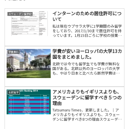
インターンのための居住許可につ
スウェーデン留学記
いて
私は現在ウプサラ大学に1学期間のみ留学
をしており、2017/1/30まで居住許可を持
っています。1月15日ごろに学校の授業が
終わった後、2月末まで博物館でボランテ
ィアをしようと考えており、すでにボラ
ンティアを受け入れて頂ける博物館も見
学費が安いヨーロッパの大学13カ
学費無料
つけま...
国をまとめました。
北欧では今でも留学生でも学費が無料な
国がある。北欧以外のヨーロッパの大学
も、やはり日本と比べたら断然学費は安
いです。ガーディアンのこちらの記事で
も、日本の学費の高さがイギリス・アメ
リカに次いで高いとあります。世間の関
アメリカよりもイギリスよりも、
心の高さからなのか、昨年...
北欧留学
スウェーデンに留学すべき５つの
理由
Tatsumaru Times、更新しました。｜ア
メリカよりもイギリスよりも、スウェー
デンに留学すべき8つの理由スウェーデン
の留学がおすすめしづらくなっている理
由として留学生に対する学費が導入され