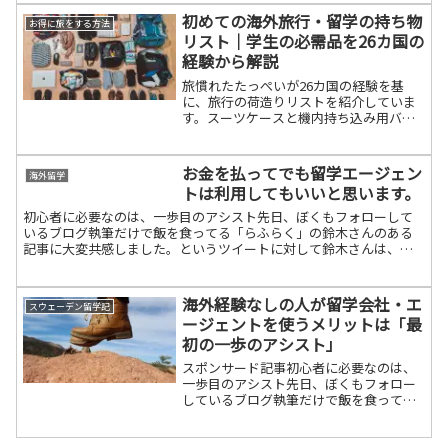
たことを別記事で書きましたが、それで
初めての海外旅行・留学の持ち物
お得に旅をする方法
も僕はス...
リスト｜学生の必需品を26カ国の
経験から解説
旅慣れたたっぺいが26カ国の経験を基
に、旅行の荷造りリストを紹介していま
す。スーツケースと機内持ち込み用バッ
グの二つに分け、それぞれの荷造りで注
意すべき点を詳しく説明しています。荷
物の安全対策として、貴重品は適切に扱
お金を払ってでも留学エージェン
海外留学
うよう注意を喚起。旅行の快適性を向上
トは利用してもいいと思います。
させるために、機内持ち込みバッグには
パソコンやカメラなどの重要な物を含
初心者に必要なのは、一歩目のアシスト先日、ぼくもフォローして
め、旅行中役立つアイテムが推奨されて
いるブログ執筆だけで飯を食ってる「らふらく」の鈴木さんのある
います。この情報は、効率的で安全なパ
記事に大変共感しました。というツイートに対して鈴木さんは、
ッキングの方法を提供することを目的と
「初心者は最初の一歩の踏み出し方がわからないから、一歩目をア
しています。
シ...
海外経験なしの人が留学会社・エ
スウェーデン留学記
ージェントを使うメリットは「最
初の一歩のアシスト」
スポンサード記事初心者に必要なのは、
一歩目のアシスト先日、ぼくもフォロー
しているブログ執筆だけで飯を食ってる
「らふらく」の鈴木さんのある記事に大
変共感しました。「プログラマになりた
い」「◯◯始めたい」という人に対して