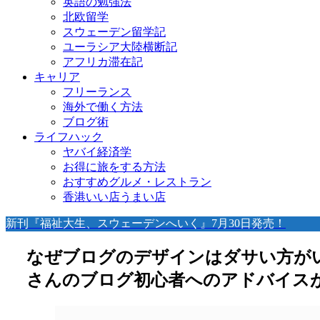
英語の勉強法
北欧留学
スウェーデン留学記
ユーラシア大陸横断記
アフリカ滞在記
キャリア
フリーランス
海外で働く方法
ブログ術
ライフハック
ヤバイ経済学
お得に旅をする方法
おすすめグルメ・レストラン
香港いい店うまい店
新刊『福祉大生、スウェーデンへいく』7月30日発売！
なぜブログのデザインはダサい方が
さんのブログ初心者へのアドバイス