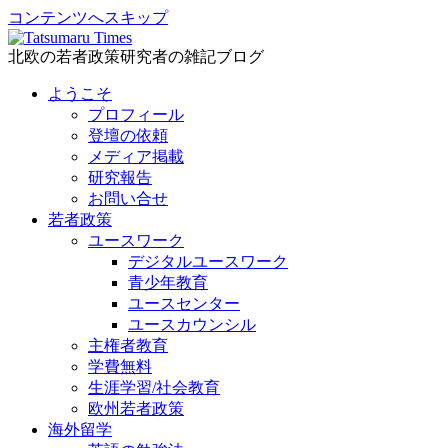
コンテンツへスキップ
北欧の若者政策研究者の雑記ブログ
ようこそ
プロフィール
登壇の依頼
メディア掲載
研究報告
お問い合せ
若者政策
ユースワーク
デジタルユースワーク
青少年教育
ユースセンター
ユースカウンシル
主権者教育
学費無料
生涯学習/社会教育
欧州若者政策
海外留学