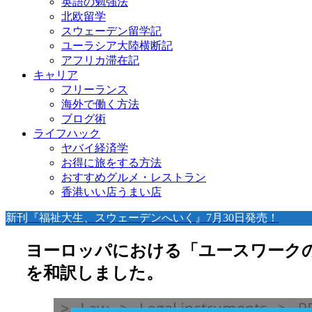
英語の勉強法
北欧留学
スウェーデン留学記
ユーラシア大陸横断記
アフリカ滞在記
キャリア
フリーランス
海外で働く方法
ブログ術
ライフハック
ヤバイ経済学
お得に旅をする方法
おすすめグルメ・レストラン
香港いい店うまい店
新刊『福祉大生、スウェーデンへいく』7月30日発売！
ヨーロッパにおける「ユースワーク
を和訳しました。