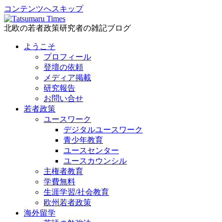
コンテンツへスキップ
北欧の若者政策研究者の雑記ブログ
ようこそ
プロフィール
登壇の依頼
メディア掲載
研究報告
お問い合せ
若者政策
ユースワーク
デジタルユースワーク
青少年教育
ユースセンター
ユースカウンシル
主権者教育
学費無料
生涯学習/社会教育
欧州若者政策
海外留学