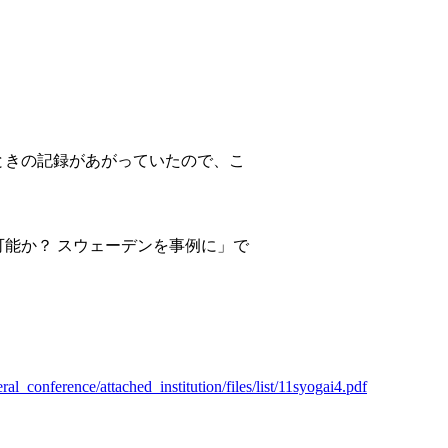
たときの記録があがっていたので、こ
能か？ スウェーデンを事例に」で
al_conference/attached_institution/files/list/11syogai4.pdf