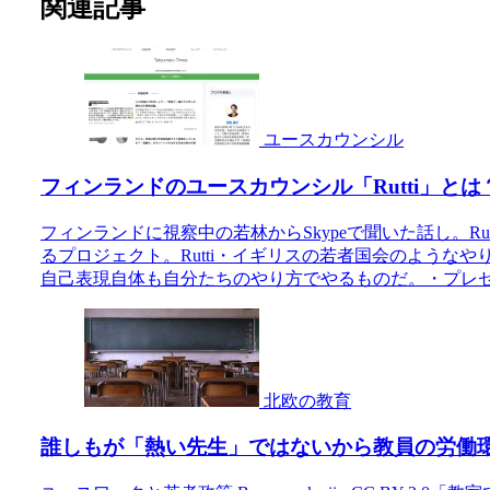
関連記事
ユースカウンシル
フィンランドのユースカウンシル「Rutti」とは
フィンランドに視察中の若林からSkypeで聞いた話し。Ru
るプロジェクト。Rutti・イギリスの若者国会のような
自己表現自体も自分たちのやり方でやるものだ。・プレゼン
北欧の教育
誰しもが「熱い先生」ではないから教員の労働