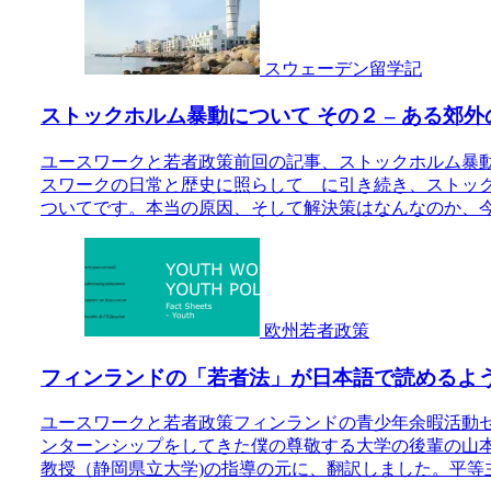
スウェーデン留学記
ストックホルム暴動について その２ – ある郊
ユースワークと若者政策前回の記事、ストックホルム暴
スワークの日常と歴史に照らして に引き続き、ストッ
ついてです。本当の原因、そして解決策はなんなのか、今回
欧州若者政策
フィンランドの「若者法」が日本語で読めるよ
ユースワークと若者政策フィンランドの青少年余暇活動
ンターンシップをしてきた僕の尊敬する大学の後輩の山
教授（静岡県立大学)の指導の元に、翻訳しました。平等主