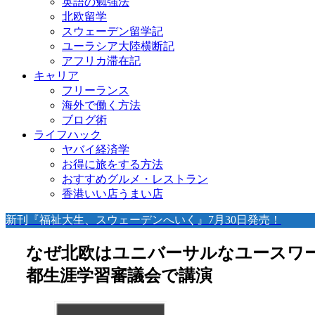
英語の勉強法
北欧留学
スウェーデン留学記
ユーラシア大陸横断記
アフリカ滞在記
キャリア
フリーランス
海外で働く方法
ブログ術
ライフハック
ヤバイ経済学
お得に旅をする方法
おすすめグルメ・レストラン
香港いい店うまい店
新刊『福祉大生、スウェーデンへいく』7月30日発売！
なぜ北欧はユニバーサルなユースワー
都生涯学習審議会で講演