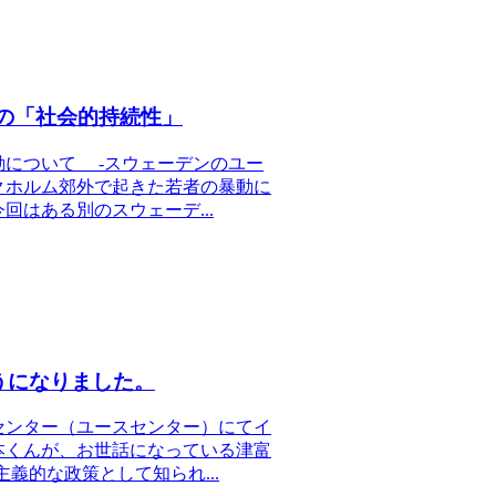
外の「社会的持続性」
動について -スウェーデンのユー
クホルム郊外で起きた若者の暴動に
はある別のスウェーデ...
うになりました。
センター（ユースセンター）にてイ
本くんが、お世話になっている津富
義的な政策として知られ...