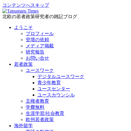
コンテンツへスキップ
北欧の若者政策研究者の雑記ブログ
ようこそ
プロフィール
登壇の依頼
メディア掲載
研究報告
お問い合せ
若者政策
ユースワーク
デジタルユースワーク
青少年教育
ユースセンター
ユースカウンシル
主権者教育
学費無料
生涯学習/社会教育
欧州若者政策
海外留学