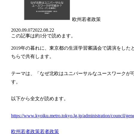
欧州若者政策
2020.09.07
2022.08.22
この記事は
約1分
で読めます。
2019年の暮れに、東京都の生涯学習審議会で講演をし
ちらで共有します。
テーマは、「なぜ北欧はユニバーサルなユースワークが可
す。
以下から全文が読めます。
https://www.kyoiku.metro.tokyo.lg.jp/administration/council/gener
欧州若者政策
若者政策