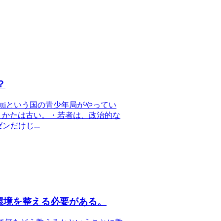
？
ttiという国の青少年局がやってい
やりかたは古い。・若者は、政治的な
だけじ...
環境を整える必要がある。