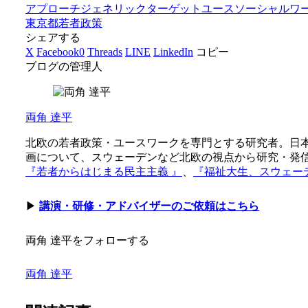
アプローチ
ジェネリック
ターゲット
ユースソーシャルワ
東京都
若者政策
シェアする
X
Facebook
0
Threads
LINE
LinkedIn
コピー
ブログの管理人
両角 達平
北欧の若者政策・ユースワークを専門とする研究者。日本
画について、スウェーデンなど北欧の視点から研究・発
『若者からはじまる民主主義 』
、
『福祉大生、スウェー
▶
講演・研修・アドバイザーのご依頼はこちら
両角 達平をフォローする
両角 達平