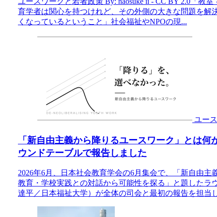
ユースワークと若者政策 By: naosuke ii - CC BY 
育学者は関心を持つけれど、その外側の大きな問題を解
くなっているということ」社会福祉やNPOの現...
ユー
「新自由主義から降りるユースワーク」とは何
ウンドテーブルで報告しました
2026年6月、日本社会教育学会の6月集会で、「新自由
教育・学校実践との対話から可能性を探る」と題したラ
達平／日本福祉大学）が全体の司会と最初の報告を担当しま