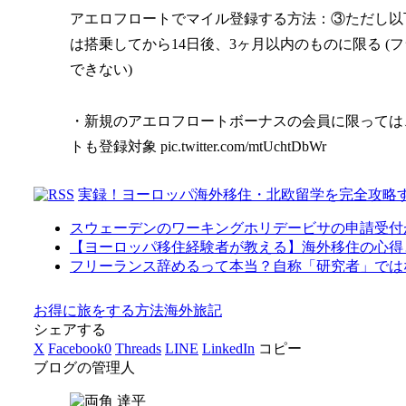
アエロフロートでマイル登録する方法：③ただし以
は搭乗してから14日後、3ヶ月以内のものに限る (
できない)
・新規のアエロフロートボーナスの会員に限っては
トも登録対象 pic.twitter.com/mtUchtDbWr
実録！ヨーロッパ海外移住・北欧留学を完全攻略
スウェーデンのワーキングホリデービサの申請受付
【ヨーロッパ移住経験者が教える】海外移住の心得
フリーランス辞めるって本当？自称「研究者」では
お得に旅をする方法
海外旅記
シェアする
X
Facebook
0
Threads
LINE
LinkedIn
コピー
ブログの管理人