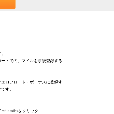
す。
ロートでの、マイルを事後登録する
アエロフロート・ボーナスに登録す
けです。
redit milesをクリック