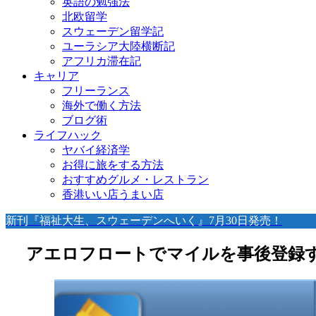
英語の勉強法
北欧留学
スウェーデン留学記
ユーラシア大陸横断記
アフリカ滞在記
キャリア
フリーランス
海外で働く方法
ブログ術
ライフハック
ヤバイ経済学
お得に旅をする方法
おすすめグルメ・レストラン
香港いい店うまい店
新刊『福祉大生、スウェーデンへいく』7月30日発売！
アエロフロートでマイルを事後登録