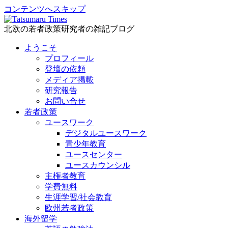
コンテンツへスキップ
北欧の若者政策研究者の雑記ブログ
ようこそ
プロフィール
登壇の依頼
メディア掲載
研究報告
お問い合せ
若者政策
ユースワーク
デジタルユースワーク
青少年教育
ユースセンター
ユースカウンシル
主権者教育
学費無料
生涯学習/社会教育
欧州若者政策
海外留学