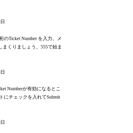
9日
cket Number を入力。メ
しまくりましょう。555で始ま
9日
t Numberが有効になるとこ
チェックを入れてSubmit
9日