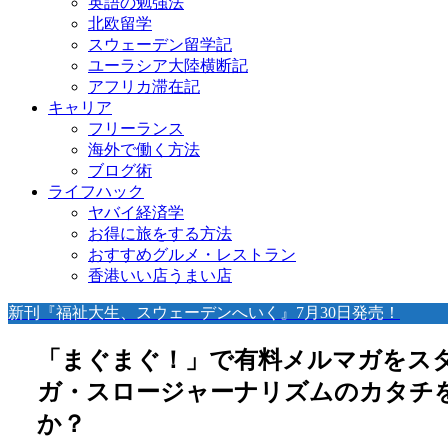
英語の勉強法
北欧留学
スウェーデン留学記
ユーラシア大陸横断記
アフリカ滞在記
キャリア
フリーランス
海外で働く方法
ブログ術
ライフハック
ヤバイ経済学
お得に旅をする方法
おすすめグルメ・レストラン
香港いい店うまい店
新刊『福祉大生、スウェーデンへいく』7月30日発売！
「まぐまぐ！」で有料メルマガをス
ガ・スロージャーナリズムのカタチ
か？