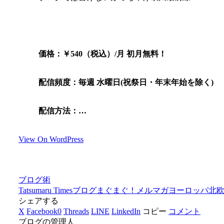
価格：￥540（税込）/月 初月無料！
配信頻度：毎週 水曜日(祝祭日・年末年始を除く)
配信方法：…
View On WordPress
ブログ術
Tatsumaru Times
ブログ
まぐまぐ！
メルマガ
ヨーロッパ
北
シェアする
X
Facebook
0
Threads
LINE
LinkedIn
コピー
コメント
ブログの管理人