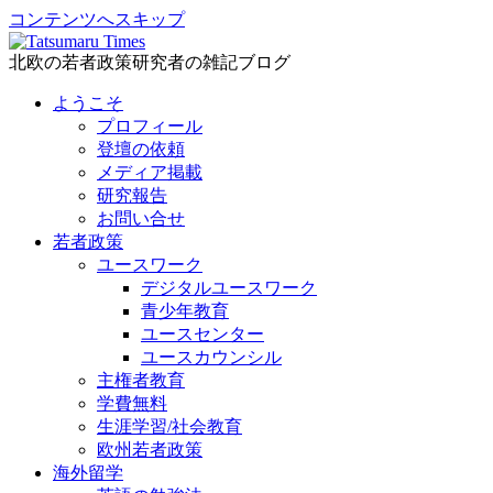
コンテンツへスキップ
北欧の若者政策研究者の雑記ブログ
ようこそ
プロフィール
登壇の依頼
メディア掲載
研究報告
お問い合せ
若者政策
ユースワーク
デジタルユースワーク
青少年教育
ユースセンター
ユースカウンシル
主権者教育
学費無料
生涯学習/社会教育
欧州若者政策
海外留学