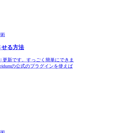
グ術
させる方法
 | 更新です。すっごく簡単にできま
、Meidumの公式のプラグインを使えば
グ術