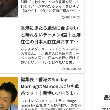
静岡「さわやか」という言葉を聞いて
何をイメージするだろうか。さはやか
【爽やか】 《ダナ》気持が晴れやかで
さっぱりしているさま。すがすがしい
2021.04.22
さま。「―な朝」。また、いかにも明
快なさま。辞書ではこのよう...
香港にきたら絶対に食さない
と帰れないラーメン4選｜香港
在住の日本人駐在員おすすめ
のグルメ
おすすめグルメ・レストランほっぺた
落ちたよ。。。香港人にも日本のラー
メンは大人気で、日本へ旅行に行けば
おいしいラーメンを食べたいと言う人
も多いです。インスタントラーメンは
2021.04.20
もとより、日本のラーメン店も香港に
出店しており、一蘭や大勝軒といった
編集長！香港のSunday
日...
MorningはMaroon 5よりも飲
茶です！｜香港いい店うまい
最
店Vol.8
おすすめグルメ・レストランImage
made by 山城 さくら飲茶楼で、めちゃ
ア
うまかろう。香港料理と聞いて最初に