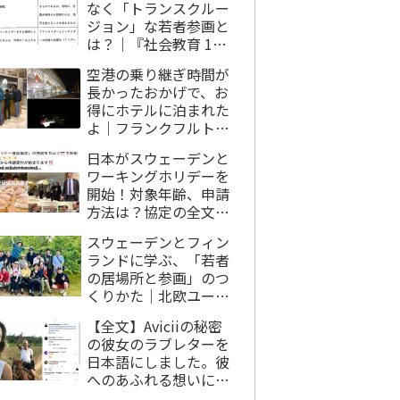
なく「トランスクルー
ジョン」な若者参画と
は？｜『社会教育 10
月号』に寄稿しまし
空港の乗り継ぎ時間が
た。
長かったおかげで、お
得にホテルに泊まれた
よ｜フランクフルト➡︎
エチオピア・アディス
日本がスウェーデンと
アベバ空港
ワーキングホリデーを
開始！対象年齢、申請
方法は？協定の全文を
読んでみた。
スウェーデンとフィン
ランドに学ぶ、「若者
の居場所と参画」のつ
くりかた｜北欧ユース
センター訪問を振り返
【全文】Aviciiの秘密
って
の彼女のラブレターを
日本語にしました。彼
へのあふれる想いに世
界が泣いた