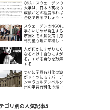
Q&A：スウェーデンの
大学は、日本の高校の
成績がどの程度あれば
合格できるでしょう
か？
スウェーデンのNGOに
学ぶいじめが発生する
原因とその解決策｜月
刊児童心理に寄稿しま
した
人が何かにすがりたく
なるわけ｜自分にすが
る。すがる自分を鼓舞
する
ついに学費有料化の波
がドイツにも？バーデ
ン＝ヴュルテンベルク
州の学費有料化の最新
動向
テゴリ別の人気記事5