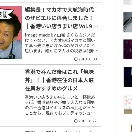
の植民地統治が始まって間...
編集長！マカオで大航海時代
のザビエルに再会しました！
｜香港いい店うまい店 Vol. 9 番
外編
Image made by 山城 さくらカジノだ
けじゃない、マカオの街マカオと聞い
て真っ先に思い浮かぶのがカジノだと
思います。確かにマカオの税収は8割が
カジノから得られる税金であり、街の
2019.05.09
いたる所にカジノがひしめくちょっと
変わった街です。でも...
香港で呑んだ後はこれ「焼味
丼」！｜香港在住の日本人駐
在員おすすめのグルメ
香港いい店うまい店ちょいと一杯飲め
る街、香港踊り子が舞う大人な雰囲気
のバー香港はイギリスの植民地だった
ことから、現在でもブリティッシュパ
ブのような小粋な飲み屋が至る所にあ
2018.08.22
り、中環(Central)、銅鑼湾(Causeway
Bay)、灣仔(...