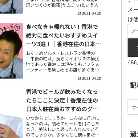
思いつくのが飲茶(ヤムチャ)という人も
メ
多いのではないでしょうか。小さい頃
2021.04.20
に聞いたCMを今でもよく覚えていま
は
す。香港には飲茶の...
食べなきゃ帰れない！香港で
絶対に食べたいおすすめスイ
ーツ3選！｜香港在住の日本人
駐在員おすすめのグルメ
おすすめグルメ・レストラン香港の
「午後の紅茶」長らくイギリスの植民
48
地であった香港には現在でもアフタヌ
ーンティーを楽しめるお店が多くあり
ます。もともとはイギリスの上流階級
2021.04.20
の女性の社交場として広まった習慣で
記
すが、現在ではだれでも楽しめる気軽
香港でビールが飲みたくなっ
な雰...
たらここに決定｜香港在住の
日本人駐在員おすすめのグル
メ
いつからでしょうか。こんなに好きに
なったのは。初めてビールを口にした
とき、美味しいと思った人なんている
過
のでしょうか。少なくとも僕はまだお