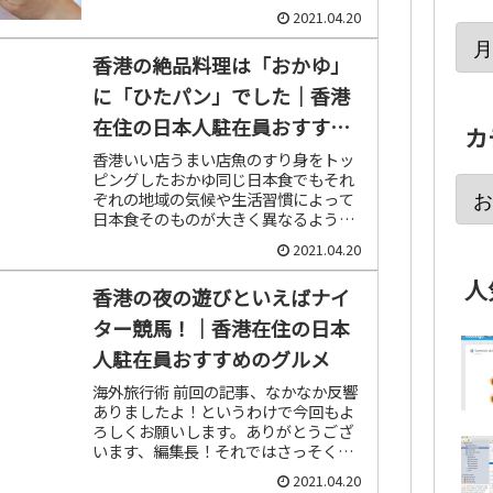
会いしたことがありません。まだ小さ
2021.04.20
いころ、暑い夏の日に親父がグビグビ
と美味しそうに飲むビールが不思議に
香港の絶品料理は「おかゆ」
思...
に「ひたパン」でした｜香港
在住の日本人駐在員おすすめ
カ
のグルメ
香港いい店うまい店魚のすり身をトッ
ピングしたおかゆ同じ日本食でもそれ
ぞれの地域の気候や生活習慣によって
日本食そのものが大きく異なるよう
に、国や地域によって食文化は大きく
2021.04.20
異なります。仮にそれが同じ種類の食
べ物であったとしても調理方法や、食
人
香港の夜の遊びといえばナイ
べ方...
ター競馬！｜香港在住の日本
人駐在員おすすめのグルメ
海外旅行術 前回の記事、なかなか反響
ありましたよ！というわけで今回もよ
ろしくお願いします。ありがとうござ
います、編集長！それではさっそく現
地レポートをお届けします。Happy
2021.04.20
Valley競馬場のナイター競馬イギリス