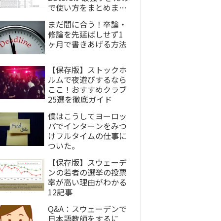
で使い方をまとめまし
た。
まだ間に合う！卒論・
修論を先延ばしせず1
ヶ月で書きあげる方法
【保存版】ストックホ
ルムで夜遊びするなら
ここ！おすすめクラブ
25選を徹底ガイド
僕はこうしてヨーロッ
パでインターンをみつ
けフルタイムの仕事に
ついた。
【保存版】スウェーデ
ンの若者の選挙の投票
率が高い理由がわかる
12記事
Q&A：スウェーデンで
日本語教師をするに