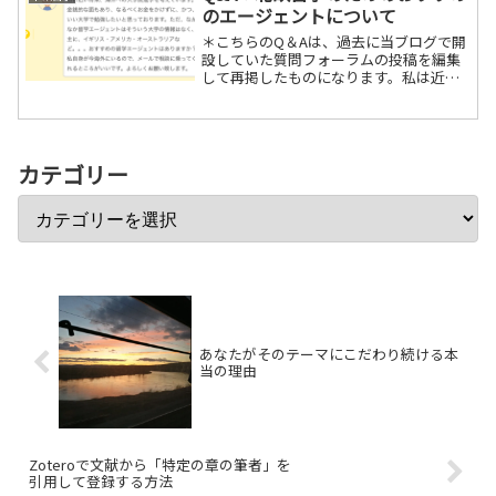
角様のオススメ通りkin...
のエージェントについて
＊こちらのQ＆Aは、過去に当ブログで開
設していた質問フォーラムの投稿を編集
して再掲したものになります。私は近い
将来、海外への大学院進学を考えていま
す。 金銭的な面もあり、なるべくお金を
かけずに、かつ、いい大学で勉強したい
と思っております。た...
カテゴリー
あなたがそのテーマにこだわり続ける本
当の理由
Zoteroで文献から「特定の章の筆者」を
引用して登録する方法