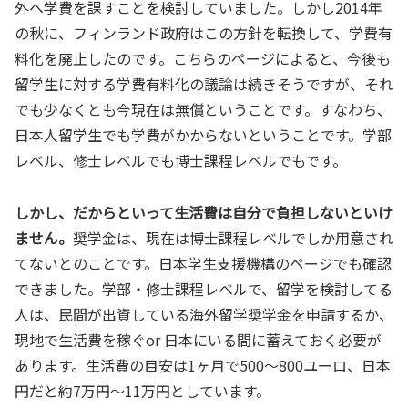
外へ学費を課すことを検討していました。しかし2014年
の秋に、フィンランド政府はこの方針を転換して、学費有
料化を廃止したのです。こちらのページによると、今後も
留学生に対する学費有料化の議論は続きそうですが、それ
でも少なくとも今現在は無償ということです。すなわち、
日本人留学生でも学費がかからないということです。学部
レベル、修士レベルでも博士課程レベルでもです。
しかし、だからといって生活費は自分で負担しないといけ
ません。
奨学金は、現在は博士課程レベルでしか用意され
てないとのことです。日本学生支援機構のページでも確認
できました。学部・修士課程レベルで、留学を検討してる
人は、民間が出資している海外留学奨学金を申請するか、
現地で生活費を稼ぐor 日本にいる間に蓄えておく必要が
あります。生活費の目安は1ヶ月で500〜800ユーロ、日本
円だと約7万円〜11万円としています。