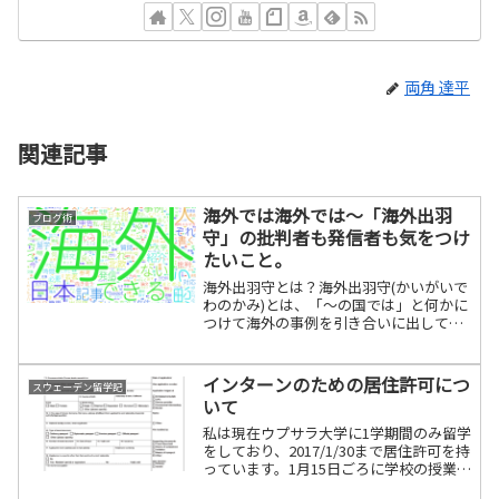
両角 達平
関連記事
海外では海外では〜「海外出羽
ブログ術
守」の批判者も発信者も気をつけ
たいこと。
海外出羽守とは？海外出羽守(かいがいで
わのかみ)とは、「〜の国では」と何かに
つけて海外の事例を引き合いに出して語
る人のことです。ぼく自身、ヨーロッパ
に住んで学問的にも、時にはただの雑感
としても多くの海外事例を紹介してきま
インターンのための居住許可につ
スウェーデン留学記
した。しかし時に、紹...
いて
私は現在ウプサラ大学に1学期間のみ留学
をしており、2017/1/30まで居住許可を持
っています。1月15日ごろに学校の授業が
終わった後、2月末まで博物館でボランテ