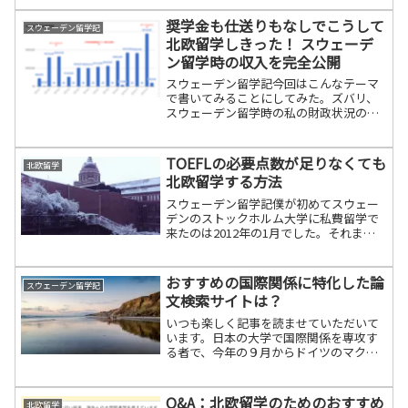
ィアをしようと考えており、すでにボラ
ンティアを受け入れて頂ける博物館も見
奨学金も仕送りもなしでこうして
スウェーデン留学記
つけま...
北欧留学しきった！ スウェーデ
ン留学時の収入を完全公開
スウェーデン留学記今回はこんなテーマ
で書いてみることにしてみた。ズバリ、
スウェーデン留学時の私の財政状況の全
公開である。親からの仕送りは「学部ま
で」と決めていたその前に私のスウェー
デン留学時代について簡単に説明してお
TOEFLの必要点数が足りなくても
北欧留学
く。スウェーデンには静岡...
北欧留学する方法
スウェーデン留学記僕が初めてスウェー
デンのストックホルム大学に私費留学で
来たのは2012年の1月でした。それまで
約一年半以上前から留学を決心して、毎
日TOEFL IBTの必要点数を獲得するために
英語漬けの日々を送ってきました。スウ
おすすめの国際関係に特化した論
スウェーデン留学記
ェーデンの...
文検索サイトは？
いつも楽しく記事を読ませていただいて
います。日本の大学で国際関係を専攻す
る者で、今年の９月からドイツのマクシ
ミリアン大学に交換留学する者です。ト
ピックと質問内容が完全に一致しておら
ず申し訳ございません。留学に際し、両
Q&A：北欧留学のためのおすすめ
北欧留学