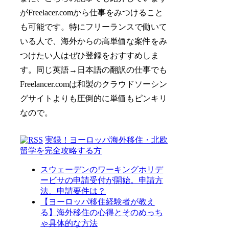
がFreelacer.comから仕事をみつけること
も可能です。特にフリーランスで働いて
いる人で、海外からの高単価な案件をみ
つけたい人はぜひ登録をおすすめしま
す。同じ英語→日本語の翻訳の仕事でも
Freelancer.comは和製のクラウドソーシン
グサイトよりも圧倒的に単価もピンキリ
なので。
実録！ヨーロッパ海外移住・北欧
留学を完全攻略する方
スウェーデンのワーキングホリデ
ービサの申請受付が開始。申請方
法、申請要件は？
【ヨーロッパ移住経験者が教え
る】海外移住の心得とそのめっち
ゃ具体的な方法