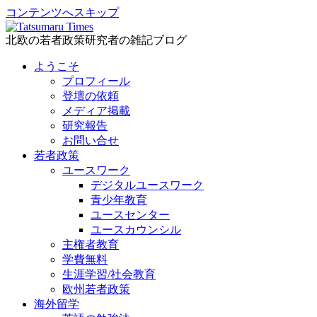
コンテンツへスキップ
北欧の若者政策研究者の雑記ブログ
ようこそ
プロフィール
登壇の依頼
メディア掲載
研究報告
お問い合せ
若者政策
ユースワーク
デジタルユースワーク
青少年教育
ユースセンター
ユースカウンシル
主権者教育
学費無料
生涯学習/社会教育
欧州若者政策
海外留学