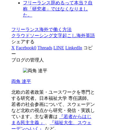
フリーランス辞めるって本当？自
称「研究者」ではなくなりまし
た。
フリーランス
海外で働く方法
クラウドソーシング
文字起こし
海外
英語
シェアする
X
Facebook
0
Threads
LINE
LinkedIn
コピ
ー
ブログの管理人
両角 達平
北欧の若者政策・ユースワークを専門と
する研究者。日本福祉大学 専任講師。
若者の社会参画について、スウェーデン
など北欧の視点から研究・発信・実践し
ています。主な著書は
『若者からはじ
まる民主主義 』
、
『福祉大生、スウェ
ーデンへいく』
など。