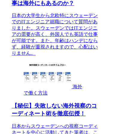
事は海外にもあるのか？
日本の大学生から北欧特にスウェーデン
でのITエンジニア就職について質問があ
りました。スウェーデンではITエンジニ
アの需要が高く、外国人でも英語で仕事
が可能です。また、年齢はハンデになら
ず、経験が重視されますので、心配はい
りません。
海外
で働く方法
【秘伝】失敗しない海外視察のコ
ーディネート術を徹底伝授！
日本からスウェーデンへの視察コーディ
ネートを中心に活動してきた筆者は、こ