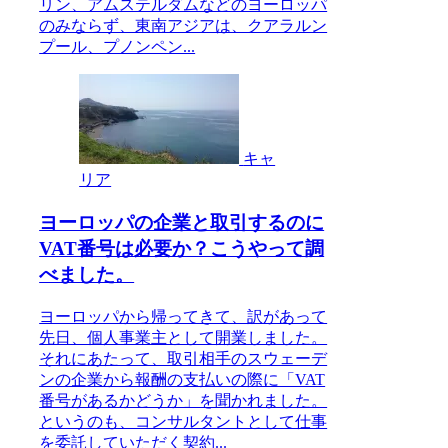
リン、アムステルダムなどのヨーロッパ
のみならず、東南アジアは、クアラルン
プール、プノンペン...
キャ
リア
ヨーロッパの企業と取引するのに
VAT番号は必要か？こうやって調
べました。
ヨーロッパから帰ってきて、訳があって
先日、個人事業主として開業しました。
それにあたって、取引相手のスウェーデ
ンの企業から報酬の支払いの際に「VAT
番号があるかどうか」を聞かれました。
というのも、コンサルタントとして仕事
を委託していただく契約...