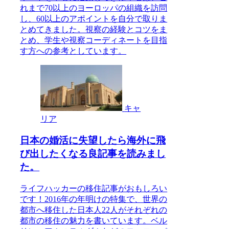
れまで70以上のヨーロッパの組織を訪問
し、60以上のアポイントを自分で取りま
とめてきました。視察の経験とコツをま
とめ、学生や視察コーディネートを目指
す方への参考としています。
キャ
リア
日本の婚活に失望したら海外に飛
び出したくなる良記事を読みまし
た。
ライフハッカーの移住記事がおもしろい
です！2016年の年明けの特集で、世界の
都市へ移住した日本人22人がそれぞれの
都市の移住の魅力を書いています。ベル