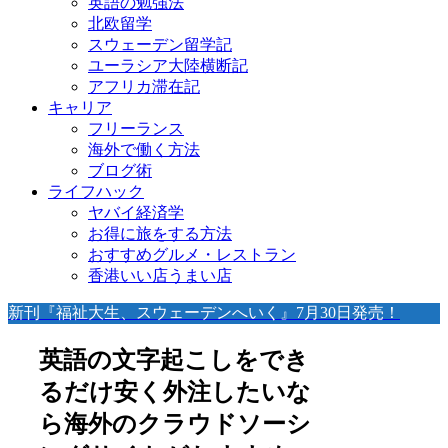
英語の勉強法
北欧留学
スウェーデン留学記
ユーラシア大陸横断記
アフリカ滞在記
キャリア
フリーランス
海外で働く方法
ブログ術
ライフハック
ヤバイ経済学
お得に旅をする方法
おすすめグルメ・レストラン
香港いい店うまい店
新刊『福祉大生、スウェーデンへいく』7月30日発売！
英語の文字起こしをでき
るだけ安く外注したいな
ら海外のクラウドソーシ