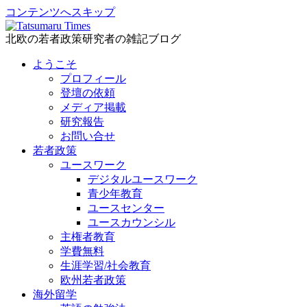
コンテンツへスキップ
北欧の若者政策研究者の雑記ブログ
ようこそ
プロフィール
登壇の依頼
メディア掲載
研究報告
お問い合せ
若者政策
ユースワーク
デジタルユースワーク
青少年教育
ユースセンター
ユースカウンシル
主権者教育
学費無料
生涯学習/社会教育
欧州若者政策
海外留学