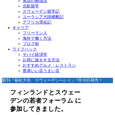
英語の勉強法
北欧留学
スウェーデン留学記
ユーラシア大陸横断記
アフリカ滞在記
キャリア
フリーランス
海外で働く方法
ブログ術
ライフハック
ヤバイ経済学
お得に旅をする方法
おすすめグルメ・レストラン
香港いい店うまい店
新刊『福祉大生、スウェーデンへいく』7月30日発売！
フィンランドとスウェー
デンの若者フォーラム に
参加してきました。