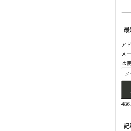
最
ア
メ
は
48
記