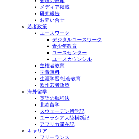
登壇の依頼
メディア掲載
研究報告
お問い合せ
若者政策
ユースワーク
デジタルユースワーク
青少年教育
ユースセンター
ユースカウンシル
主権者教育
学費無料
生涯学習/社会教育
欧州若者政策
海外留学
英語の勉強法
北欧留学
スウェーデン留学記
ユーラシア大陸横断記
アフリカ滞在記
キャリア
フリーランス