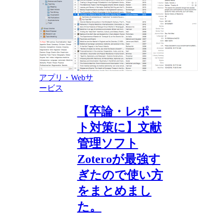
アプリ・Webサ
ービス
【卒論・レポー
ト対策に】文献
管理ソフト
Zoteroが最強す
ぎたので使い方
をまとめまし
た。