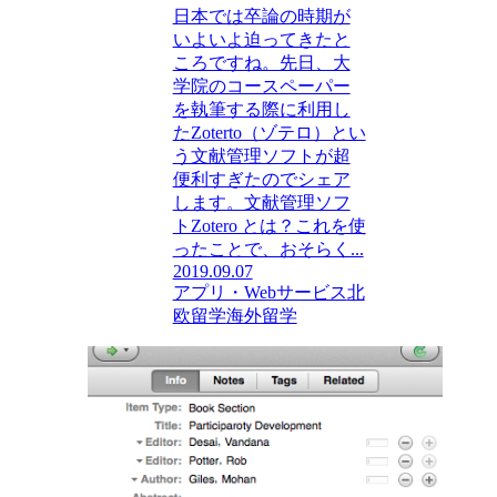
日本では卒論の時期が
いよいよ迫ってきたと
ころですね。先日、大
学院のコースペーパー
を執筆する際に利用し
たZoterto（ゾテロ）とい
う文献管理ソフトが超
便利すぎたのでシェア
します。文献管理ソフ
トZotero とは？これを使
ったことで、おそらく...
2019.09.07
アプリ・Webサービス
北
欧留学
海外留学