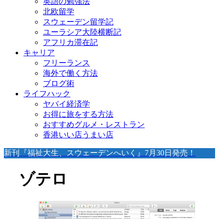
英語の勉強法
北欧留学
スウェーデン留学記
ユーラシア大陸横断記
アフリカ滞在記
キャリア
フリーランス
海外で働く方法
ブログ術
ライフハック
ヤバイ経済学
お得に旅をする方法
おすすめグルメ・レストラン
香港いい店うまい店
新刊『福祉大生、スウェーデンへいく』7月30日発売！
ゾテロ