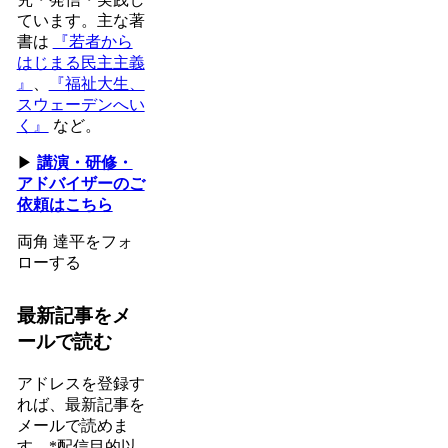
ています。主な著
書は
『若者から
はじまる民主主義
』
、
『福祉大生、
スウェーデンへい
く』
など。
▶
講演・研修・
アドバイザーのご
依頼はこちら
両角 達平をフォ
ローする
最新記事をメ
ールで読む
アドレスを登録す
れば、最新記事を
メールで読めま
す。*配信目的以