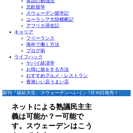
英語の勉強法
北欧留学
スウェーデン留学記
ユーラシア大陸横断記
アフリカ滞在記
キャリア
フリーランス
海外で働く方法
ブログ術
ライフハック
ヤバイ経済学
お得に旅をする方法
おすすめグルメ・レストラン
香港いい店うまい店
新刊『福祉大生、スウェーデンへいく』7月30日発売！
ネットによる熟議民主主
義は可能か？ー可能で
す。スウェーデンはこう