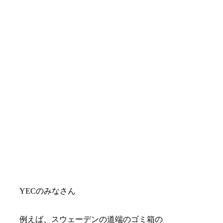
YECのみなさん
例えば、スウェーデンの道端のゴミ箱の
数を減らす、というのはどうでしょう。
日本に比べてとても多いので。
ティム
なるほど。その提案はどうして必要なの
ですか？