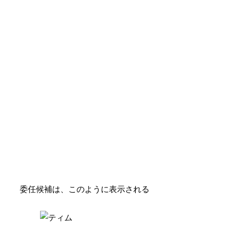
委任候補は、このように表示される
ティム
委任される人は、そこに表示されるアカ
ウントが本人のものであることが証明さ
れていて、なおかつ十分な推薦を受けら
れた人でないとなりません。委任される
のを個人だけではなく、非政府組織
(NGO)や政党も含むことを考えていま
す。委任されるのが個人であった場合
は、より細やかに実生活に関わることま
で委任することができる一方で、NGO
はより広く大きな課題における視点があ