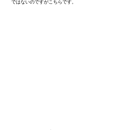
ではないのですがこちらです。
Crowd Pol のトップページ
ティム
「委任する(DELEGATE」、「政策を提
案する(PROPOSE)」、「投票する
(VOTE)」と、大きく分けて3つの機能が
あります。「委任する」機能では、ある
政治課題について自分が投票しない場合
にどの人に委任するのかを選ぶことがで
きます。複数選択も可能ですが、そのと